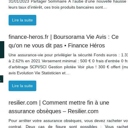
31/01/2023 Partager Sommaire À l’aube d’une nouvelle hausse
leurs taux d’intérêt, ces trois produits bancaires sont…
Lire la suite
finance-heros.fr | Boursorama Vie Avis : Ce
qu’on ne vous dit pas • Finance Héros
Une assurance-vie pour privilégier la sécurité Fonds euros : 1.
à 2.62% en 2021 Versement minimal : 500 € 0 frais d’entrée 0 fr
d’arbitrage SCPI/SCI Gestion pilotée Voir plus ! 300 € offert (m
avis Evolution Vie Statisticien et…
Lire la suite
resilier.com | Comment mettre fin à une
assurance obsèques – Resilier.com
Pour arrêter votre assurance obsèques, vous devez racheter vo
contrat. Deux cas de figure sont possibles : Vous rache