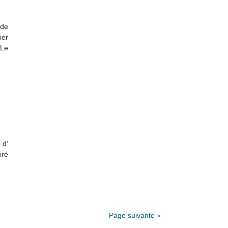
 de
ier
 Le
 d’
iré
Page suivante »