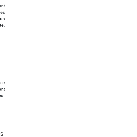
ant
des
’un
te.
ce
ent
eur
ns