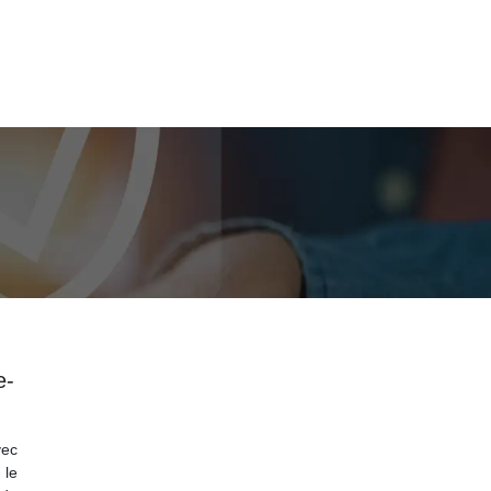
e-
vec
 le