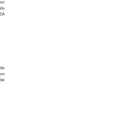
son
 du
PEA
tie
 un
tie